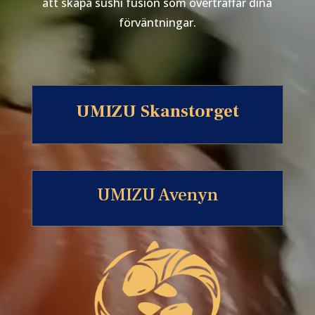
att skapa sushi fusion som överträffar dina
förväntningar.
UMIZU
Skanstorget
UMIZU Avenyn