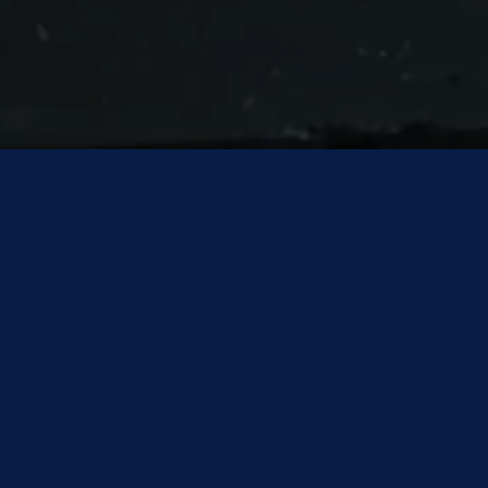
Upptäck Umizu – Din destination för
Asian Fusion i Göteborg
Letar du efter en unik matupplevelse i Göteborg? Hos Umizu
erbjuder vi en spännande blandning av asiatiska smaker
med en modern twist. Vår meny är noggrant sammansatt
för att ge dig en smakresa genom Asien, där varje rätt är en
fusion av tradition och innovation. Från våra signaturrätter
till våra kreativa sushi-kreationer, varje tugga är en ny
upptäckt. Besök oss och upplev varför vi är en av Göteborgs
mest omtalade Asian Fusion-restauranger.